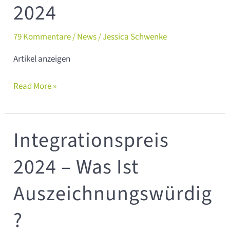
2024
79 Kommentare
/
News
/
Jessica Schwenke
Artikel anzeigen
Read More »
Integrationspreis
Integrationspreis
2024
2024 – Was Ist
–
Was
Auszeichnungswürdig
ist
auszeichnungswürdig?
?