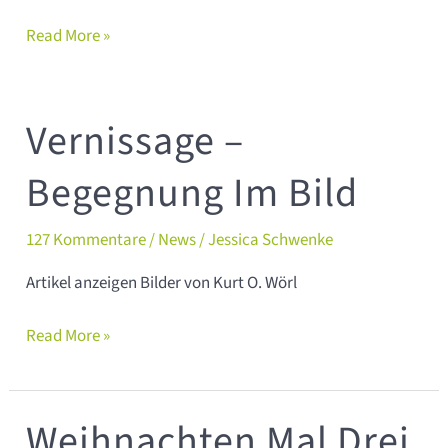
etabliert
Read More »
Vernissage –
Vernissage
–
Begegnung Im Bild
Begegnung
im
127 Kommentare
/
News
/
Jessica Schwenke
Bild
Artikel anzeigen Bilder von Kurt O. Wörl
Read More »
Weihnachten Mal Drei
Weihnachten