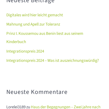
Neueste Beiträge
e
n
Digitales wird hier leicht gemacht
n
Mahnung und Apell zur Toleranz
a
c
Prinz I. Koussemou aus Benin liest aus seinem
h
Kinderbuch
:
Integrationspreis 2024
Integrationspreis 2024 – Was ist auszeichnungswürdig?
Neueste Kommentare
Lorelei3189
zu
Haus der Begegnungen – Zwei jahre nach