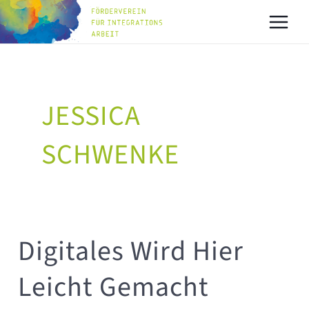
Zum
Post
MAI
Inhalt
pagination
MEN
springen
JESSICA
SCHWENKE
Digitales Wird Hier
Digitales
wird
Leicht Gemacht
hier
leicht