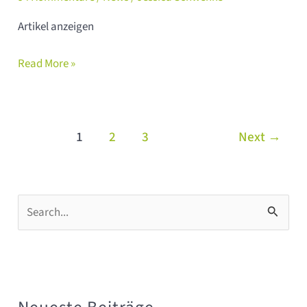
Artikel anzeigen
Read More »
1
2
3
Next
→
S
u
c
h