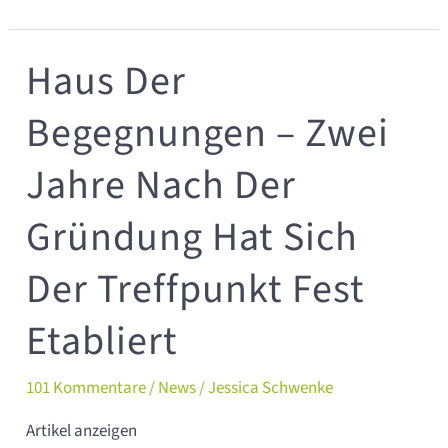
Haus Der
Haus
der
Begegnungen – Zwei
Begegnungen
–
Jahre Nach Der
Zwei
jahre
Gründung Hat Sich
nach
der
Der Treffpunkt Fest
Gründung
hat
Etabliert
sich
der
101 Kommentare
/
News
/
Jessica Schwenke
Treffpunkt
Artikel anzeigen
fest