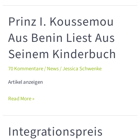
Prinz I. Koussemou
Prinz
I.
Aus Benin Liest Aus
Koussemou
aus
Seinem Kinderbuch
Benin
liest
70 Kommentare
/
News
/
Jessica Schwenke
aus
seinem
Artikel anzeigen
Kinderbuch
Read More »
Integrationspreis
Integrationspreis
2024