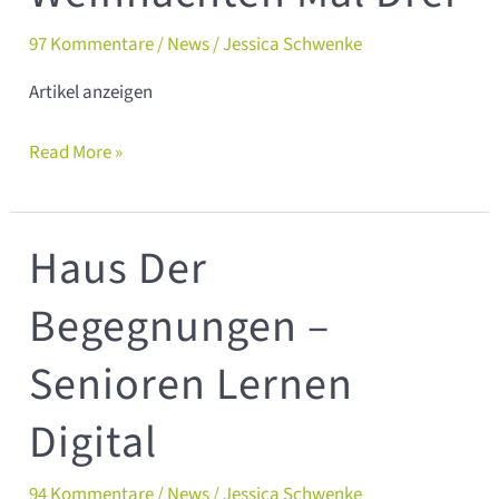
mal
drei
97 Kommentare
/
News
/
Jessica Schwenke
Artikel anzeigen
Read More »
Haus Der
Haus
der
Begegnungen –
Begegnungen
–
Senioren Lernen
Senioren
lernen
Digital
digital
94 Kommentare
/
News
/
Jessica Schwenke