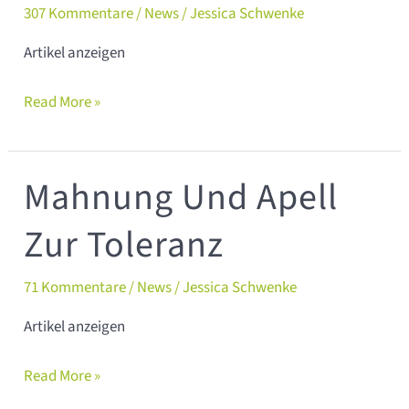
307 Kommentare
/
News
/
Jessica Schwenke
gemacht
Artikel anzeigen
Read More »
Mahnung Und Apell
Mahnung
und
Zur Toleranz
Apell
zur
71 Kommentare
/
News
/
Jessica Schwenke
Toleranz
Artikel anzeigen
Read More »