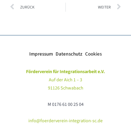
Prev
Ne
ZURÜCK
WEITER
Impressum
Datenschutz
Cookies
Förderverein für Integrationsarbeit e.V.
Auf der Aich 1 – 3
91126 Schwabach
M 0176 61 00 25 04
info@foerderverein-integration-sc.de